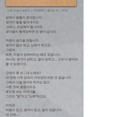
노래, 마음이 부르지 | 470x450 | 종이에 먹 | 2018
입에서 말들이 쏟아집니다.
생각이 말을 밀어내지요.
그러니, 조심해야 합니다만
생각들이 통제당하면 또 병이 납니다.
마음이 생각을 만듭니다.
생각이 말이 되고, 노래가 되고요.
그런데
때론, 마음이 닫혀버리는 때도 있답니다.
아니면, 생각이 닫히고, 말이 닫히고… 그게 다 병이라
할 수 있겠지요.
근래의 몇 년… 내 노래요?
내 안에 너무 깊숙이 가라앉아 버린 것 같습니다.
그래서 그걸 병이라 하지는 않고
다른 것에 열중이지요.
붓으로 쓰는 이야기들,
그것도 “말”이고 “노래”라고요.
아직은
마음이 있고, 생각이 있고, 말이 있답니다.
내 안에….