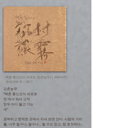
벽촌 통신선이 파르르 (강촌농무) | 450×470 |
초배지에 먹 | 2017
강촌농무
“벽촌 통신선이 파르르
먼 데서 와서 고작
한두 마디 울고 가는
새”
궁벽하고 한적한 곳에서 지내 보면 안다. 사람의 거리
를. 너무 멀구나, 멀구나… 할 수도 있고, 참 호젓하다…