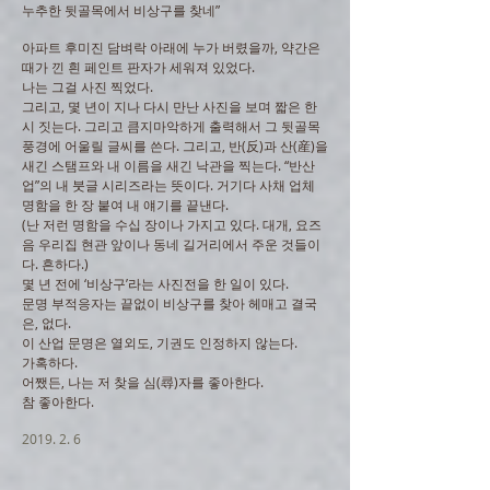
누추한 뒷골목에서 비상구를 찾네”
아파트 후미진 담벼락 아래에 누가 버렸을까, 약간은
때가 낀 흰 페인트 판자가 세워져 있었다.
나는 그걸 사진 찍었다.
그리고, 몇 년이 지나 다시 만난 사진을 보며 짧은 한
시 짓는다. 그리고 큼지마악하게 출력해서 그 뒷골목
풍경에 어울릴 글씨를 쓴다. 그리고, 반(反)과 산(産)을
새긴 스탬프와 내 이름을 새긴 낙관을 찍는다. “반산
업”의 내 붓글 시리즈라는 뜻이다. 거기다 사채 업체
명함을 한 장 붙여 내 얘기를 끝낸다.
(난 저런 명함을 수십 장이나 가지고 있다. 대개, 요즈
음 우리집 현관 앞이나 동네 길거리에서 주운 것들이
다. 흔하다.)
몇 년 전에 ‘비상구’라는 사진전을 한 일이 있다.
문명 부적응자는 끝없이 비상구를 찾아 헤매고 결국
은, 없다.
이 산업 문명은 열외도, 기권도 인정하지 않는다.
가혹하다.
어쨌든, 나는 저 찾을 심(尋)자를 좋아한다.
참 좋아한다.
2019. 2. 6