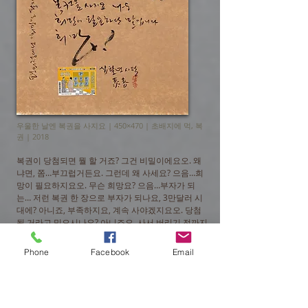
우울한 날엔 복권을 사지요 | 450×470 |
초배지에 먹, 복
권 | 2018
복권이 당첨되면 뭘 할 거죠? 그건 비밀이에요오. 왜
냐면, 쫌…부끄럽거든요. 그런데 왜 사세요? 으음…희
망이 필요하지요오. 무슨 희망요? 으음…부자가 되
는… 저런 복권 한 장으로 부자가 되나요, 3만달러 시
대에? 아니죠, 부족하지요, 계속 사야겠지요오. 당첨
될 거라고 믿으시나요? 아니죠오, 사서 버리기 전까지
가 겨우 그 유효기간이지요오 뭐… 아아 행운을 기다
리는 거군요? 에에이, 행운은 아무한테나 오나요, 그
Phone
Facebook
Email
냥 희망을 사는 거지요오 뭐…
2019. 7. 17