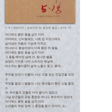
5.18 | 900x470 | 초배지에 먹, 동양화 물감 | 2018. 10
어디에도 붉은 꽃을 심지 마라
거리에도, 산비탈에도, 너희 집 마당가에도
살아남은 자들의 가슴엔 아직도
칸나보다, 봉숭아보다 더욱 붉은 저 꽃들
어디에도 붉은 꽃을 심지 마라
그 꽃들 베어진 날에 아, 빛나던 별들
송정리 기지촌 너머 스러지던 햇살에
떠오르는 헬리콥터 날개 노을도 찢고, 붉게…
무엇을 보았니 아들아, 나는 깃발 없는 진압군을 보았
소
무엇을 들었니 딸들아, 나는 탱크들의 행진 소릴 들었
소
아, 우리들의 오월은 아직 끝나지 않았고
그날 장군들의 금빛 훈장은 하나도 회수되지 않았네
어디에도 붉은 꽃을 심지 마라
소년들의 무덤 앞에 그 훈장을 묻기 전까지, 오…