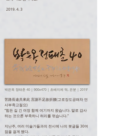
2019. 4. 3
박은옥 정태춘 40 | 900x470 | 초배지에 먹, 은분 | 2019'
苦路長途共來此 言謝不足故折腰(고로장도공래차 언
사부족고절요)
“힘든 길 긴 여정 함께 여기까지 왔습니다. 말로 감사
하는 것으론 부족하니 허리를 꺾습니다.”
지난주, 여러 미술가들과의 전시에 나의 붓글들 30여
점을 걸게 됐다.