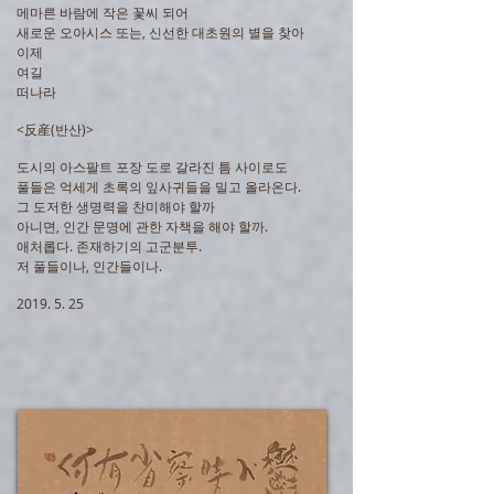
메마른 바람에 작은 꽃씨 되어
새로운 오아시스 또는, 신선한 대초원의 별을 찾아
이제
여길
떠나라
<反産(반산)>
도시의 아스팔트 포장 도로 갈라진 틈 사이로도
풀들은 억세게 초록의 잎사귀들을 밀고 올라온다.
그 도저한 생명력을 찬미해야 할까
아니면, 인간 문명에 관한 자책을 해야 할까.
애처롭다. 존재하기의 고군분투.
저 풀들이나, 인간들이나.
2019. 5. 25