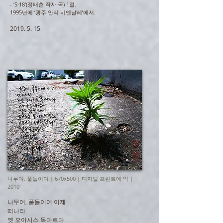
- ‘5·18’(정태춘 작사·곡) 1절.
1995년에 ‘광주 안티 비엔날레’에서.
2019. 5. 15
나무여, 풀들이여 | 670x500 | 디지털 프린트에 먹 |
2010'
나무여, 풀들이여 이제
떠나라
옛 오아시스 목마르다