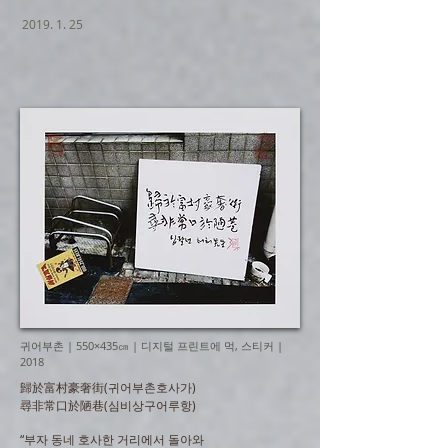
2019. 1. 25
귀어부촌 | 550×435㎝ | 디지털 프린트에 먹, 스티커 |
2018
歸於富村豪奢街(귀어부촌호사가)
尋非常口於陋巷(심비상구어루항)
“부자 동네 호사한 거리에서 돌아와