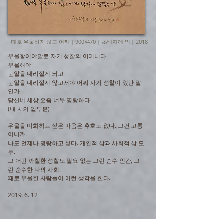
때로 우울하지 않고 어찌 | 900×470 | 초배지에 먹 | 2018
우울함이야말로 자기 성찰의 어머니다
우울해야
눈알을 내리깔게 되고
눈알을 내리깔지 않고서야 어찌 자기 성찰이 있단 말
인가
당신네 세상 요즘 너무 명랑하다
(내 시의 일부분)
우울을 미화하고 싶은 마음은 추호도 없다. 그건 고통
이니까.
나도 언제나 명랑하고 싶다. 개인적 삶과 사회적 삶 모
두.
그 어떤 까칠한 성찰도 필요 없는 그런 순수 인간, 그
런 순수한 나의 사회.
때로 우울한 사람들이 이런 생각을 한다.
2019. 6. 12