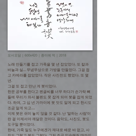
오서오담 | 600x420 | 종이에 먹 | 2018
노래 만들기를 접고 가죽을 몇 년 잡았었다. 또 칼과
바늘과 실… 무념무상으로 가방을 만들었다. 그걸 접
고 카메라를 잡았었다. 작은 사진전도 했었다. 또 몇
년.
그걸 또 접고 만난 게 붓이었다.
한문 공부를 한다고 펜글씨를 너무 하다가 손가락 뼈
들에 무리가 와서 볼펜도 못 잡게 되어 붓을 잡게 되었
다. 하여, 그 십 년 가까이에 붓 맛도 알게 되고 한시도
조금 알게 되고….
이제 붓은 쉬이 놓지 않을 것 같다. 난 ‘말하는 사람’이
란 걸 이제서야 깨달은 것이다. 음악도, 사진도, 붓도
도구일 뿐이었다.
한데, 가죽 일도 누구에겐가 제대로 배운 바 없고, 사
진도 그렇고 붓도 그렇다. 그저 조금 익숙해질 때까지