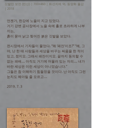
깃발만 보면 (반산) | 700×460 |
화선지에 먹, 동양화 물감
| 2018
언젠가, 한강에 노을이 지고 있었다.
거기 강변 공사장에서 노을 속에 홀로 초라하게 나부
끼는,
흙이 묻어 낡고 찢어진 붉은 깃발을 보았다.
전시장에서 기자들이 물었다. “왜 ‘패잔’이죠?” “예, 그
야, 난 한 때 사람들과 세상을 바꾸는 싸움을 한 적이
있고, 졌지요. 그래서 패잔이지요. 끝까지 동의할 수
없는 패배…. 아직도 거기에 머물러 있는 자의…. 내가
바란 세상은 이런 세상이 아니었습니다.”
그들은 참 이해하기 힘들었을 것이다. 난 아직도 그런
눈치도 헤아릴 줄 모르고….
2019. 7. 3