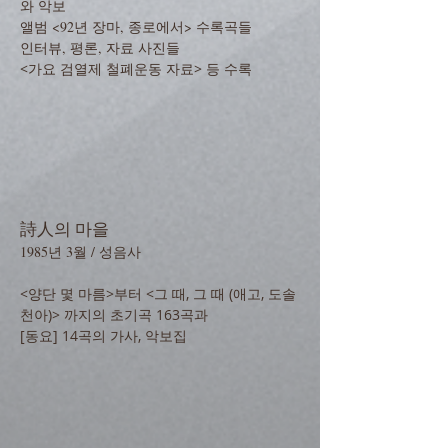
와 악보
앨범 <92년 장마, 종로에서> 수록곡들
인터뷰, 평론, 자료 사진들
<가요 검열제 철폐운동 자료> 등 수록
詩人의 마을
1985년 3월 / 성음사
<양단 몇 마름>부터 <그 때, 그 때 (애고, 도솔
천아)> 까지의 초기곡 163곡과
[동요] 14곡의 가사, 악보집