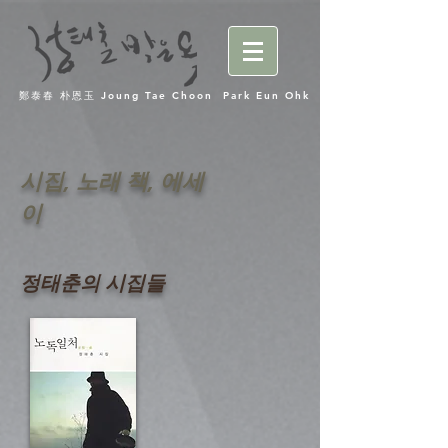
鄭泰春 朴恩玉 Joung Tae Choon Park Eun Ohk
시집, 노래 책, 에세
이
정태춘의 시집들