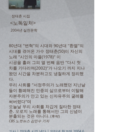
정태춘 시집
<노독일처>
2004년 실천문학
80년대 ''변혁''의 시대와 90년대 ''환멸''의
시대를 겪어온 가수 정태춘(50)이 자신의
노래 ''시인의 마을(1978)'' 이
시공을 흘러 그의 열 번째 음반 ''다시 첫
차를 기다리며(2002)''가 나오기 까지 지나
왔던 시간을 차분하고도 냉철하게 정리했
다.
우리 사회를 ''서정주의가 노래했던 지난날
들이 황폐해진 민중의 삶으로부터 이탈해
자본주의가 안고 있는 신자유주의 굴레를
써버렸다''며
오늘날 우리 사회를 차갑게 질타한 정태
춘. 오로지 노래를 통해서만 그의 신념이
분출되는 것은 아니다.
(후략)
CBS 노컷뉴스 김민수 기자
기사 | 정태춘 시집 냈다 | 인터넷 한겨레 2004.6