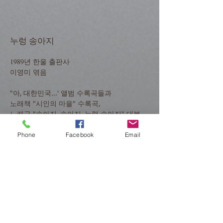
누렁 송아지
1989년 한울 출판사
이영미 엮음
"아, 대한민국...' 앨범 수록곡들과
노래책 "시인의 마을" 수록곡,
노래극 "송아지, 송아지, 누렁 송아지" 대본,
평론과 인터뷰,
정태춘 연보 등 수록
Phone
Facebook
Email
정태춘
1989년 한울 출판사
이영미 엮음