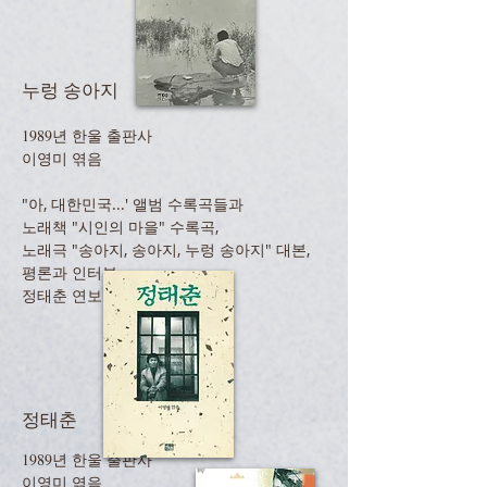
누렁 송아지
1989년 한울 출판사
이영미 엮음
"아, 대한민국...' 앨범 수록곡들과
노래책 "시인의 마을" 수록곡,
노래극 "송아지, 송아지, 누렁 송아지" 대본,
평론과 인터뷰,
정태춘 연보 등 수록
정태춘
1989년 한울 출판사
이영미 엮음