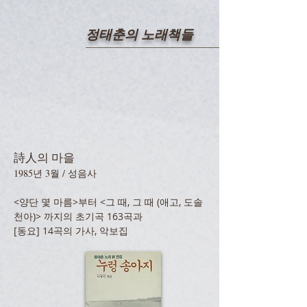
정태춘의 노래책들
詩人의 마을
1985년 3월 / 성음사
<양단 몇 마름>부터 <그 때, 그 때 (애고, 도솔
천아)> 까지의 초기곡 163곡과
[동요] 14곡의 가사, 악보집