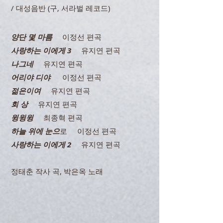
/ 대성음반 (구, 서라벌 레코드)
양단 몇 마름
이정선 편곡
사랑하는 이에게 3
유지연 편곡
나그네
유지연 편곡
어리야 디야
이정선 편곡
젊은이여
유지연 편곡
회 상
유지연 편곡
윙윙윙
최종혁 편곡
하늘 위에 눈으
로 이정선 편곡
사랑하는 이에게 2
유지연 편곡
정태춘 작사 곡, 박은옥 노래