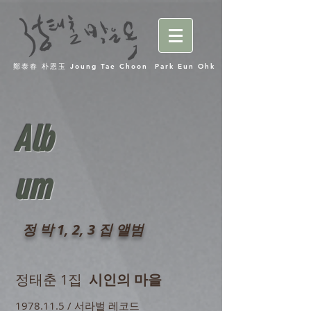
鄭泰春 朴恩玉 Joung Tae Choon Park Eun Ohk
Alb
um
정 박 1, 2, 3 집 앨범
정태춘 1집
시인의 마을
1978.11.5
/ 서라벌 레코드