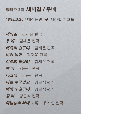
새벽길 / 우네
정태춘 3집
1982.3.20
/ 대성음반 (구, 서라벌 레코드)
새벽길
김재운 편곡
우 네
김재운 편곡
에헤라 친구야
김재운 편곡
비야 비야
김재운 편곡
여드레 팔십리
김재운 편곡
얘 기
강근식 편곡
나그네
강근식 편곡
나는 누구인고
강근식 편곡
에헤라 친구야
강근식 편곡
장 마
강근식 편곡
탁발승의 새벽 노래
유지연 편곡