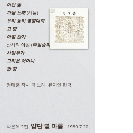
이런 밤
가을 노래
(하늘)
우리 동리 명창대회
고 향
아침 찬가
산사의 아침 (
탁발승의 새벽노래
)
사망부가
그리운 어머니
합 장
정태춘 작사 곡 노래, 유지연 편곡
양단 몇 마름
박은옥 2집
1980.7.20