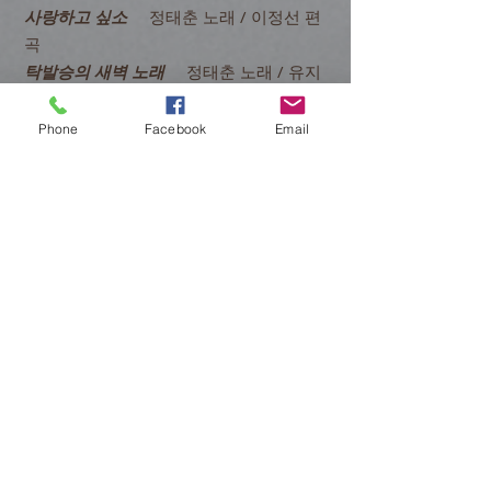
사랑하고 싶소
정태춘 노래 / 이정선 편
곡
탁발승의 새벽 노래
정태춘 노래 / 유지
연 편곡
우리는
박은옥 노래 / 이정선 편곡
Phone
Facebook
Email
사랑하는 이에게 3
정태춘 박은옥 작사
곡, 노래 / 이정선 편곡
하늘 위에 눈으로
박은옥 작사 곡, 노래 /
이정선 편곡
촛 불
정태춘 노래 / 유지연 편곡
나는 누구인고
정태춘 노래 / 유지연 편
곡
나그네
정태춘 노래 / 유지연 편곡
얘기
정태춘 노래 / 유지연 편곡
정태춘 작사 작곡