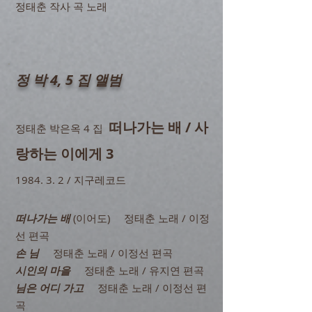
정태춘 작사 곡 노래
정 박 4, 5 집 앨범
떠나가는 배
/ 사
정태춘 박은옥 4 집
랑하는 이에게 3
1984.
3. 2 / 지구레코드
떠나가는 배
(이어도) 정태춘 노래 / 이정
선 편곡
손 님
정태춘 노래 / 이정선 편곡
시인의 마을
정태춘 노래 / 유지연 편곡
님은 어디 가고
정태춘 노래 / 이정선 편
곡