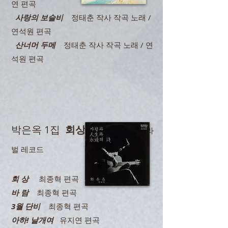
연 편곡
사랑의 보슬비
정태춘 작사 작곡 노래 /
연석원 편곡
산너머 두메
정태춘 작사 작곡 노래 / 연
석원 편곡
박은옥 1집
회상
1978.12.20
/ 서라
벌 레코드
회 상
최종혁 편곡
바 람
최종혁 편곡
3월 단비
최종혁 편곡
아하! 날개여
유지연 편곡