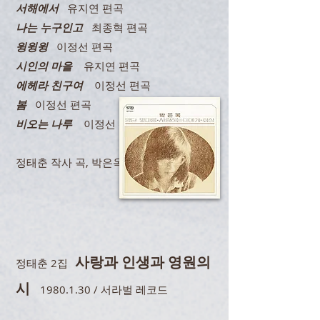
서해에서
유지연 편곡
나는 누구인고
최종혁 편곡
윙윙윙
이정선 편곡
시인의 마을
유지연 편곡
에헤라 친구여
이정선 편곡
봄
이정선 편곡
비오는 나루
이정선 편곡
정태춘 작사 곡, 박은옥 노래
사랑과 인생과 영원의
정태춘 2집
시
1980.1.30
/ 서라벌 레코드