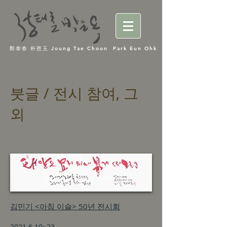
鄭泰春 朴恩玉 Joung Tae Choon Park Eun Ohk
붓글 / 전시 참여, 그
외
김민기 <아침 이슬> 50년 전시회
2021.6.10
~23