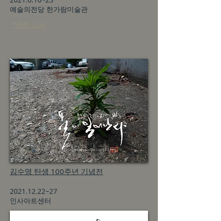
예술의전당 한가람미술관
*관련 기사
김수영 탄생 100주년 기념전
2021.12.22
~27
인사아트센터