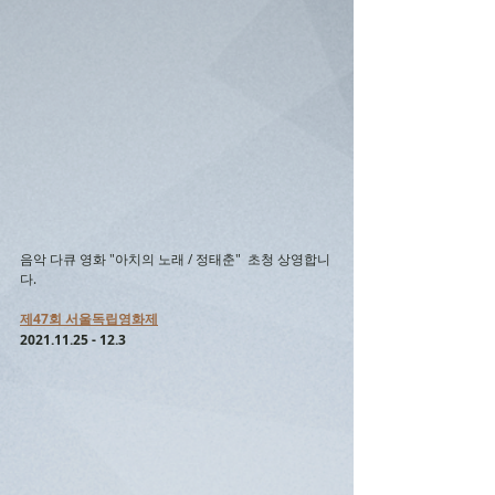
음악 다큐 영화 "아치의 노래 / 정태춘"  초청 상영합니
다.
제47회 서울독립영화제
2021.11.25 - 12.3