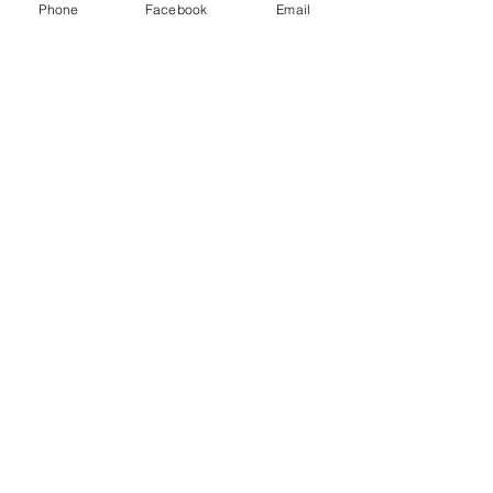
Phone
Facebook
Email
이 <블로그 뉴스>
유튜브>로
댓글
틈틈히 이 블로그에
스를 정박 유튜브 
올리게 되었습니다. 2
태춘 박은옥 문학
댓글을 입력하세요.
매향리 평화기념관 개관식
"노래여, 벽을 깨라
자료 / 2025.4월
의 뉴스들이 될 것
구합니다. 봄_