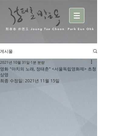
鄭泰春 朴恩玉 Joung Tae Choon Park Eun Ohk
게시물
2021년 10월 31일
1분 분량
영화 "아치의 노래, 정태춘" <서울독립영화제> 초청
상영
최종 수정일:
2021년 11월 15일